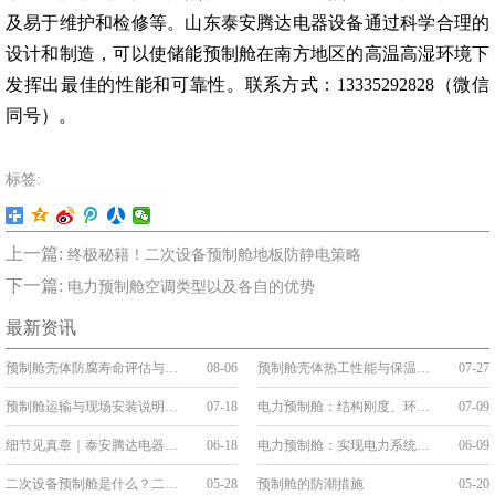
及易于维护和检修等。山东泰安腾达电器设备通过科学合理的
设计和制造，可以使储能预制舱在南方地区的高温高湿环境下
发挥出最佳的性能和可靠性。联系方式：13335292828（微信
同号）。
标签:
上一篇:
终极秘籍！二次设备预制舱地板防静电策略
下一篇:
电力预制舱空调类型以及各自的优势
最新资讯
预制舱壳体防腐寿命评估与维护
08-06
预制舱壳体热工性能与保温构造
07-27
预制舱运输与现场安装说明：吊装、就位与接口连接
07-18
电力预制舱：结构刚度、环境防护与系统稳定性
07-09
细节见真章｜泰安腾达电器：把“线缆艺术”刻进预制舱的基因里
06-18
电力预制舱：实现电力系统的变革与升级
06-09
二次设备预制舱是什么？二次舱的应用和优势
05-28
预制舱的防潮措施
05-20