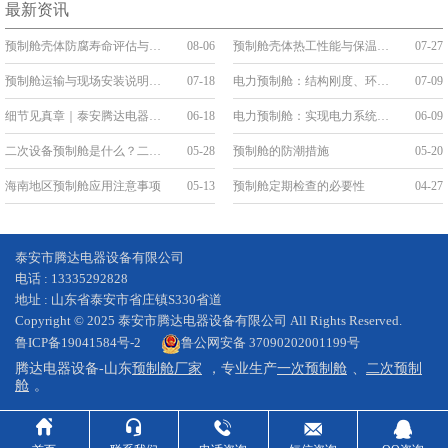
最新资讯
预制舱壳体防腐寿命评估与维护
08-06
预制舱壳体热工性能与保温构造
07-27
预制舱运输与现场安装说明：吊装、就位与接口连接
07-18
电力预制舱：结构刚度、环境防护与系统稳定性
07-09
细节见真章｜泰安腾达电器：把“线缆艺术”刻进预制舱的基因里
06-18
电力预制舱：实现电力系统的变革与升级
06-09
二次设备预制舱是什么？二次舱的应用和优势
05-28
预制舱的防潮措施
05-20
海南地区预制舱应用注意事项
05-13
预制舱定期检查的必要性
04-27
泰安市腾达电器设备有限公司
电话 : 13335292828
地址 : 山东省泰安市省庄镇S330省道
Copyright © 2025 泰安市腾达电器设备有限公司 All Rights Reserved.
鲁ICP备19041584号-2
鲁公网安备 37090202001199号
腾达电器设备-山东
预制舱厂家
，专业生产
一次预制舱
、
二次预制
舱
。




