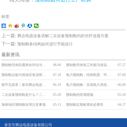
标签:
上一篇:
腾达电器设备讲解二次设备预制舱内的光纤连接方案
下一篇:
预制舱各结构如何进行节能设计
最新资讯
预制舱壳体防腐寿命评估与维护
08-06
预制舱壳体热工性能与保温构造
07-27
预制舱运输与现场安装说明：吊装、就位与接口连接
07-18
电力预制舱：结构刚度、环境防护与系统稳定性
07-09
细节见真章｜泰安腾达电器：把“线缆艺术”刻进预制舱的基因里
06-18
电力预制舱：实现电力系统的变革与升级
06-09
二次设备预制舱是什么？二次舱的应用和优势
05-28
预制舱的防潮措施
05-20
海南地区预制舱应用注意事项
05-13
预制舱定期检查的必要性
04-27
泰安市腾达电器设备有限公司