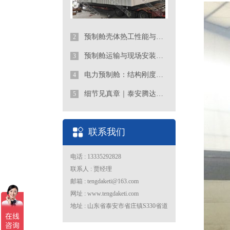
预制舱壳体热工性能与保温构造
2
预制舱运输与现场安装说明：吊装、就位与接口连接
3
电力预制舱：结构刚度、环境防护与系统稳定性
4
细节见真章｜泰安腾达电器：把“线缆艺术”刻进预制舱的基因里
5
联系我们
电话 : 13335292828
联系人 : 贾经理
邮箱 : tengdaketi@163.com
网址 : www.tengdaketi.com
地址 : 山东省泰安市省庄镇S330省道