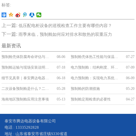
标签:
上一篇:
低压配电柜设备的巡视检查工作主要有哪些内容？
下一篇:
雨季来临，预制舱如何应对排水和散热的双重压力
最新资讯
预制舱壳体防腐寿命评估与维护
08-06
预制舱壳体热工性能与保温构造
07-27
预制舱运输与现场安装说明：吊装、就位与接口连接
07-18
电力预制舱：结构刚度、环境防护与系统稳定性
07-09
细节见真章｜泰安腾达电器：把“线缆艺术”刻进预制舱的基因里
06-18
电力预制舱：实现电力系统的变革与升级
06-09
二次设备预制舱是什么？二次舱的应用和优势
05-28
预制舱的防潮措施
05-20
海南地区预制舱应用注意事项
05-13
预制舱定期检查的必要性
04-27
泰安市腾达电器设备有限公司
电话 : 13335292828
地址 : 山东省泰安市省庄镇S330省道