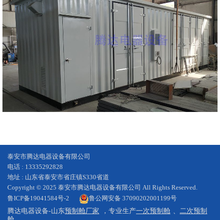
泰安市腾达电器设备有限公司
电话 : 13335292828
地址 : 山东省泰安市省庄镇S330省道
Copyright © 2025 泰安市腾达电器设备有限公司 All Rights Reserved.
鲁ICP备19041584号-2
鲁公网安备 37090202001199号
腾达电器设备-山东
预制舱厂家
，专业生产
一次预制舱
、
二次预制
舱
。