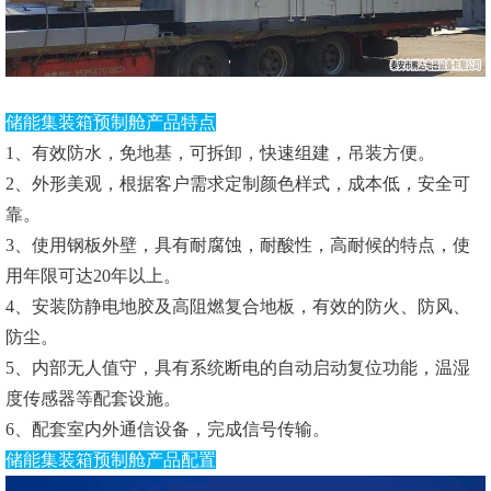
储能集装箱预制舱产品特点
1、有效防水，免地基，可拆卸，快速组建，吊装方便。
2、外形美观，根据客户需求定制颜色样式，成本低，安全可
靠。
3、使用钢板外壁，具有耐腐蚀，耐酸性，高耐候的特点，使
用年限可达20年以上。
4、安装防静电地胶及高阻燃复合地板，有效的防火、防风、
防尘。
5、内部无人值守，具有系统断电的自动启动复位功能，温湿
度传感器等配套设施。
6、配套室内外通信设备，完成信号传输。
储能集装箱预制舱产品配置