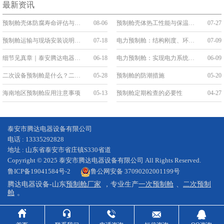
最新资讯
预制舱壳体防腐寿命评估与维护
08-06
预制舱壳体热工性能与保温构造
07-27
预制舱运输与现场安装说明：吊装、就位与接口连接
07-18
电力预制舱：结构刚度、环境防护与系统稳定性
07-09
细节见真章｜泰安腾达电器：把“线缆艺术”刻进预制舱的基因里
06-18
电力预制舱：实现电力系统的变革与升级
06-09
二次设备预制舱是什么？二次舱的应用和优势
05-28
预制舱的防潮措施
05-20
海南地区预制舱应用注意事项
05-13
预制舱定期检查的必要性
04-27
泰安市腾达电器设备有限公司
电话 : 13335292828
地址 : 山东省泰安市省庄镇S330省道
Copyright © 2025 泰安市腾达电器设备有限公司 All Rights Reserved.
鲁ICP备19041584号-2
鲁公网安备 37090202001199号
腾达电器设备-山东
预制舱厂家
，专业生产
一次预制舱
、
二次预制
舱
。




