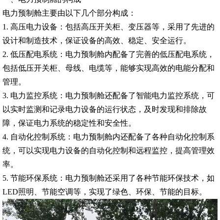
电力预制舱主要由以下几个部分构成：
1. 高压电力设备：包括高压开关柜、变压器等，采用了先进的
设计和制造技术，保证设备的高效、稳定、安全运行。
2. 低压配电系统：电力预制舱内配备了完善的低压配电系统，
包括低压开关柜、母线、电缆等，能够实现高效的电能分配和
管理。
3. 电力监控系统：电力预制舱还配备了智能电力监控系统，可
以实时监测和记录电力设备的运行状态，及时发现和排除故
障，保证电力系统的稳定性和安全性。
4. 自动化控制系统：电力预制舱内还配备了各种自动化控制系
统，可以实现电力设备的自动化控制和远程监控，提高管理效
率。
5. 节能环保系统：电力预制舱还采用了各种节能环保技术，如
LED照明、节能空调等，实现了绿色、环保、节能的目标。