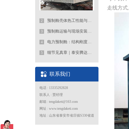
走线方式
预制舱壳体热工性能与保温构造
2
预制舱运输与现场安装说明：吊装、就位与接口连接
3
电力预制舱：结构刚度、环境防护与系统稳定性
4
细节见真章｜泰安腾达电器：把“线缆艺术”刻进预制舱的基因里
5
联系我们
电话 : 13335292828
联系人 : 贾经理
邮箱 : tengdaketi@163.com
网址 : www.tengdaketi.com
地址 : 山东省泰安市省庄镇S330省道