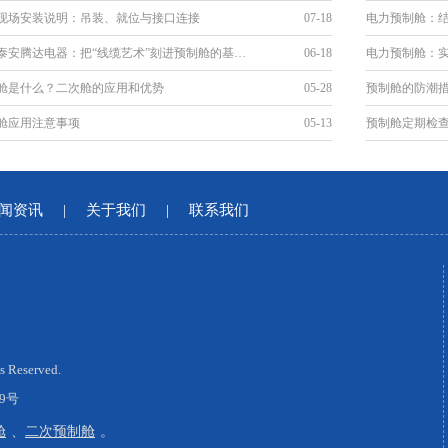
现场安装说明：吊装、就位与接口连接
07-18
电力预制舱：
细节见真章｜泰安腾达电器：把“线缆艺术”刻进预制舱的基因里
06-18
电力预制舱：
舱是什么？二次舱的应用和优势
05-28
预制舱的防潮
舱应用注意事项
05-13
预制舱定期检
闻资讯
|
关于我们
|
联系我们
Reserved.
99号
舱
、
二次预制舱
。