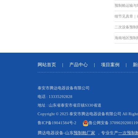
预制舱运输与
二次设备预制
海南地区预制
网站首页
|
产品中心
|
项目案例
|
新
泰安市腾达电器设备有限公司
电话 : 13335292828
地址 : 山东省泰安市省庄镇S330省道
Copyright © 2025 泰安市腾达电器设备有限公司 All Rights 
鲁ICP备19041584号-2
鲁公网安备 370902020011
腾达电器设备-山东
预制舱厂家
，专业生产
一次预制