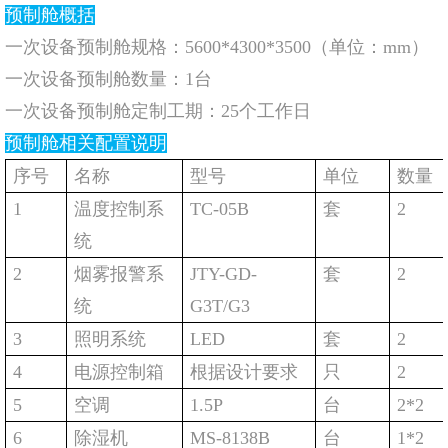
预制舱概括
一次设备预制舱规格：5600*4300*3500（单位：mm）
一次设备预制舱数量：1台
一次设备预制舱定制工期：25个工作日
预制舱相关配置说明
序号
名称
型号
单位
数量
1
温度控制系
TC-05B
套
2
统
2
烟雾报警系
JTY-GD-
套
2
统
G3T/G3
3
照明系统
LED
套
2
4
电源控制箱
根据设计要求
只
2
5
空调
1.5P
台
2*2
6
除湿机
MS-8138B
台
1*2