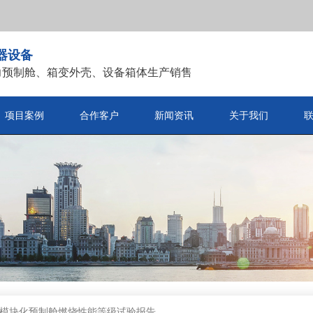
器设备
力预制舱、箱变外壳、设备箱体生产销售
项目案例
合作客户
新闻资讯
关于我们
模块化预制舱燃烧性能等级试验报告