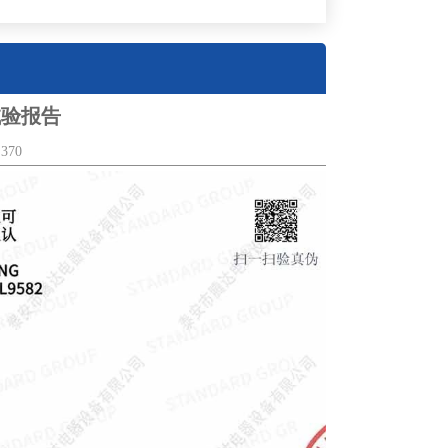
试验报告
370