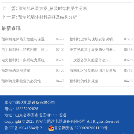
上一篇:
预制舱吊装方案_吊装时结构受力分析
下一篇:
预制舱墙体材料选择及结构分析
最新资讯
预制舱壳体热工性能与保温构造
07-27
预制舱运输与现场安装说明：吊装、就位与接口连接
07-18
电力预制舱：结构刚度、环境防护与系统稳定性
07-09
细节见真章｜泰安腾达电器：把“线缆艺术”刻进预制舱的基因里
06-18
电力预制舱：实现电力系统的变革与升级
06-09
二次设备预制舱是什么？二次舱的应用和优势
05-28
预制舱的防潮措施
05-20
海南地区预制舱应用注意事项
05-13
预制舱定期检查的必要性
04-27
预制舱的维护规范
04-18
泰安市腾达电器设备有限公司
电话 : 13335292828
地址 : 山东省泰安市省庄镇S330省道
Copyright © 2025 泰安市腾达电器设备有限公司 All Rights Reserved.
鲁ICP备19041584号-2
鲁公网安备 37090202001199号