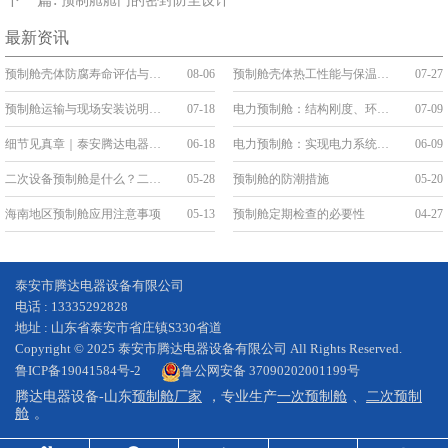
预制舱舱门的密封防尘设计
最新资讯
预制舱壳体防腐寿命评估与维护
08-06
预制舱壳体热工性能与保温构造
07-27
预制舱运输与现场安装说明：吊装、就位与接口连接
07-18
电力预制舱：结构刚度、环境防护与系统稳定性
07-09
细节见真章｜泰安腾达电器：把“线缆艺术”刻进预制舱的基因里
06-18
电力预制舱：实现电力系统的变革与升级
06-09
二次设备预制舱是什么？二次舱的应用和优势
05-28
预制舱的防潮措施
05-20
海南地区预制舱应用注意事项
05-13
预制舱定期检查的必要性
04-27
泰安市腾达电器设备有限公司
电话 : 13335292828
地址 : 山东省泰安市省庄镇S330省道
Copyright © 2025 泰安市腾达电器设备有限公司 All Rights Reserved.
鲁ICP备19041584号-2
鲁公网安备 37090202001199号
腾达电器设备-山东
预制舱厂家
，专业生产
一次预制舱
、
二次预制
舱
。