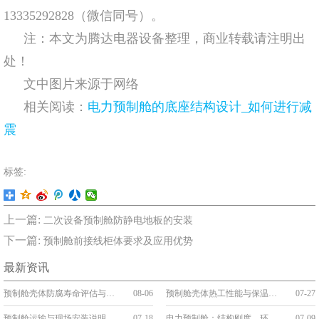
13335292828（微信同号）。
注：本文为腾达电器设备整理，商业转载请注明出
处！
文中图片来源于网络
相关阅读：
电力预制舱的底座结构设计_如何进行减
震
标签:
上一篇:
二次设备预制舱防静电地板的安装
下一篇:
预制舱前接线柜体要求及应用优势
最新资讯
预制舱壳体防腐寿命评估与维护
08-06
预制舱壳体热工性能与保温构造
07-27
预制舱运输与现场安装说明：吊装、就位与接口连接
07-18
电力预制舱：结构刚度、环境防护与系统稳定性
07-09