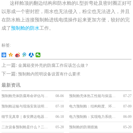
这样舱顶的翻边结构和防水舱的L型折弯处及密封圈正好可
以形成一个密封腔，雨水也无法侵入，粉尘也无法进入，并且
在防水舱上连接预制舱进线电缆操作起来更加方便，较好的完
成了
预制舱的防水
工作。
标签:
上一篇:
金属箱变外壳的防腐工作应该怎么做？
下一篇:
预制舱内照明设备设置有什么要求
最新资讯
预制舱壳体防腐寿命评估与维护
08-06
预制舱壳体热工性能与保温构造
07-27
预制舱运输与现场安装说明：吊装、就位与接口连接
07-18
电力预制舱：结构刚度、环境防护与系统稳定性
07-09
细节见真章｜泰安腾达电器：把“线缆艺术”刻进预制舱的基因里
06-18
电力预制舱：实现电力系统的变革与升级
06-09
二次设备预制舱是什么？二次舱的应用和优势
05-28
预制舱的防潮措施
05-20