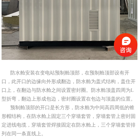
防水舱安装在变电站预制舱顶部，在预制舱顶部设有开
口，此开口的边缘向外形成翻边，防水舱为盖式结构，盖住开
口上，在翻边与防水舱之间设置密封圈。防水舱顶盖四周为L
型折弯，翻边上形成包边，密封圈设置在包边与顶盖的位置。
预制舱顶部的开口是长方形，防水舱为中间高四周低的锥
形帽结构，在防水舱上固定三个穿墙套管，穿墙套管上密封固
定进线电缆，穿墙套管焊接固定在防水舱上，三个穿墙套管排
列在同一条直线上。