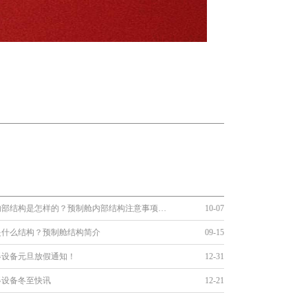
预制舱变电站内部结构是怎样的？预制舱内部结构注意事项有哪些？
10-07
是什么结构？预制舱结构简介
09-15
器设备元旦放假通知！
12-31
器设备冬至快讯
12-21