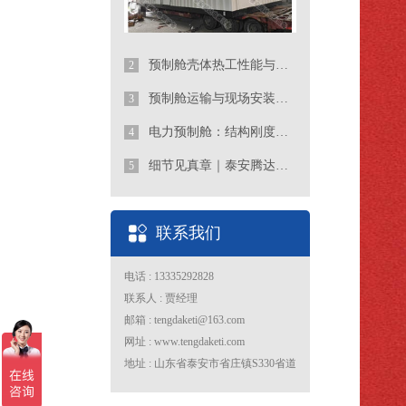
预制舱壳体热工性能与保温构造
2
预制舱运输与现场安装说明：吊装、就位与接口连接
3
电力预制舱：结构刚度、环境防护与系统稳定性
4
细节见真章｜泰安腾达电器：把“线缆艺术”刻进预制舱的基因里
5
联系我们
电话 : 13335292828
联系人 : 贾经理
邮箱 : tengdaketi@163.com
网址 : www.tengdaketi.com
地址 : 山东省泰安市省庄镇S330省道